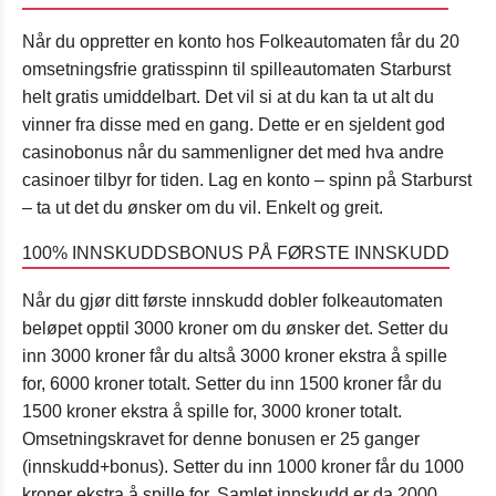
Når du oppretter en konto hos Folkeautomaten får du 20
omsetningsfrie gratisspinn til spilleautomaten Starburst
helt gratis umiddelbart. Det vil si at du kan ta ut alt du
vinner fra disse med en gang. Dette er en sjeldent god
casinobonus når du sammenligner det med hva andre
casinoer tilbyr for tiden. Lag en konto – spinn på Starburst
– ta ut det du ønsker om du vil. Enkelt og greit.
100% INNSKUDDSBONUS PÅ FØRSTE INNSKUDD
Når du gjør ditt første innskudd dobler folkeautomaten
beløpet opptil 3000 kroner om du ønsker det. Setter du
inn 3000 kroner får du altså 3000 kroner ekstra å spille
for, 6000 kroner totalt. Setter du inn 1500 kroner får du
1500 kroner ekstra å spille for, 3000 kroner totalt.
Omsetningskravet for denne bonusen er 25 ganger
(innskudd+bonus). Setter du inn 1000 kroner får du 1000
kroner ekstra å spille for. Samlet innskudd er da 2000