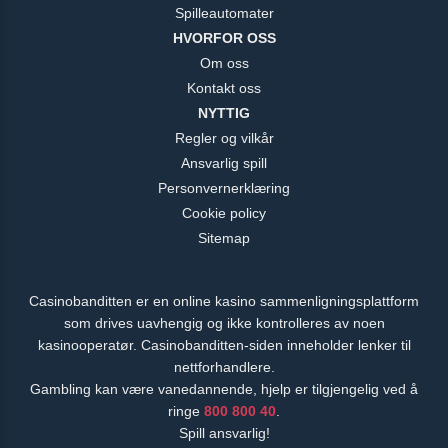
Spilleautomater
HVORFOR OSS
Om oss
Kontakt oss
NYTTIG
Regler og vilkår
Ansvarlig spill
Personvernerklæring
Cookie policy
Sitemap
Casinobanditten er en online kasino sammenligningsplattform
som drives uavhengig og ikke kontrolleres av noen
kasinooperatør. Casinobanditten-siden inneholder lenker til
nettforhandlere.
Gambling kan være vanedannende, hjelp er tilgjengelig ved å
ringe
800 800 40
.
Spill ansvarlig!