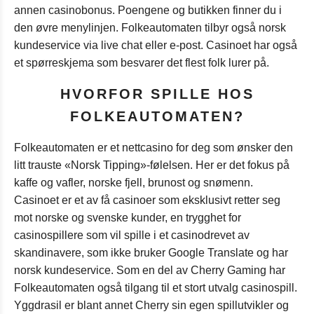
annen casinobonus. Poengene og butikken finner du i
den øvre menylinjen. Folkeautomaten tilbyr også norsk
kundeservice via live chat eller e-post. Casinoet har også
et spørreskjema som besvarer det flest folk lurer på.
HVORFOR SPILLE HOS
FOLKEAUTOMATEN?
Folkeautomaten er et nettcasino for deg som ønsker den
litt trauste «Norsk Tipping»-følelsen. Her er det fokus på
kaffe og vafler, norske fjell, brunost og snømenn.
Casinoet er et av få casinoer som eksklusivt retter seg
mot norske og svenske kunder, en trygghet for
casinospillere som vil spille i et casinodrevet av
skandinavere, som ikke bruker Google Translate og har
norsk kundeservice. Som en del av Cherry Gaming har
Folkeautomaten også tilgang til et stort utvalg casinospill.
Yggdrasil er blant annet Cherry sin egen spillutvikler og