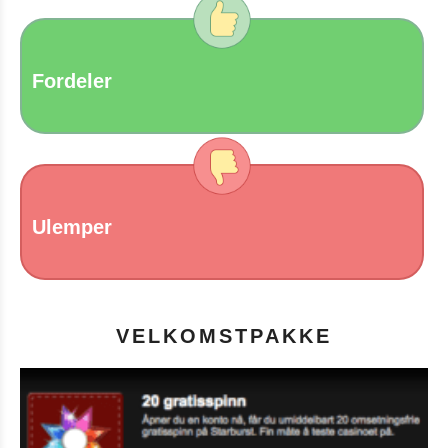
Fordeler
Ulemper
VELKOMSTPAKKE