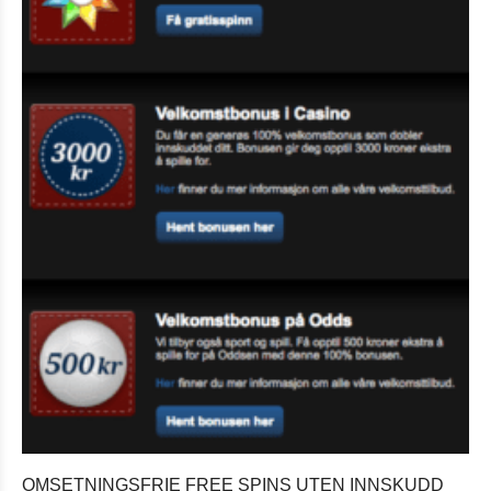
OMSETNINGSFRIE FREE SPINS UTEN INNSKUDD