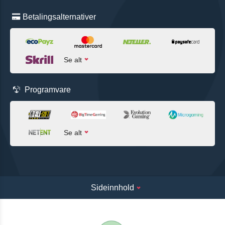
Betalingsalternativer
Se alt
Programvare
Se alt
Sideinnhold