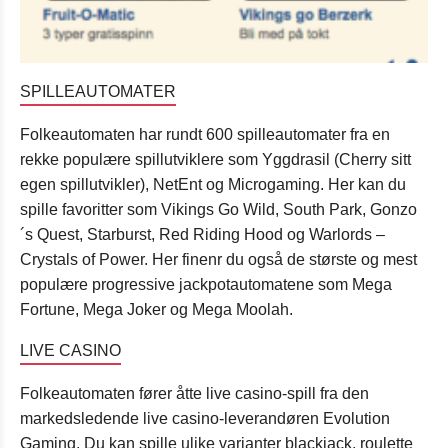
SPILLEAUTOMATER
Folkeautomaten har rundt 600 spilleautomater fra en
rekke populære spillutviklere som Yggdrasil (Cherry sitt
egen spillutvikler), NetEnt og Microgaming. Her kan du
spille favoritter som Vikings Go Wild, South Park, Gonzo
´s Quest, Starburst, Red Riding Hood og Warlords –
Crystals of Power. Her finenr du også de største og mest
populære progressive jackpotautomatene som Mega
Fortune, Mega Joker og Mega Moolah.
LIVE CASINO
Folkeautomaten fører åtte live casino-spill fra den
markedsledende live casino-leverandøren Evolution
Gaming. Du kan spille ulike varianter blackjack, roulette