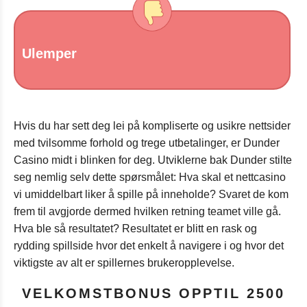
Ulemper
Hvis du har sett deg lei på kompliserte og usikre nettsider
med tvilsomme forhold og trege utbetalinger, er Dunder
Casino midt i blinken for deg. Utviklerne bak Dunder stilte
seg nemlig selv dette spørsmålet: Hva skal et nettcasino
vi umiddelbart liker å spille på inneholde? Svaret de kom
frem til avgjorde dermed hvilken retning teamet ville gå.
Hva ble så resultatet? Resultatet er blitt en rask og
rydding spillside hvor det enkelt å navigere i og hvor det
viktigste av alt er spillernes brukeropplevelse.
VELKOMSTBONUS OPPTIL 2500