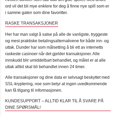
ord vil det bli mye enklere for deg å finne nye spill som er
i samme gaten som dine favoritter.
RASKE TRANSAKSJONER
Her har man valgt å satse på alle de vanligste, tryggeste
og mest praktiske betalingsalternativene for både inn- og
uttak. Dunder har som målsetting å bli ett av internetts
raskeste casinoer når det gjelder transaksjoner. Alle
innskudd blir umiddelbart behandlet, og målet er at alle
uttak alltid skal bli behandlet innen 24 timer.
Alle transaksjoner og dine data er selvsagt beskyttet med
SSL-kryptering, noe som betyr at ingen uvedkommende
kan få tilgang til informasjonen.
KUNDESUPPORT – ALLTID KLAR TIL Å SVARE PÅ
DINE SPØRSMÅL!