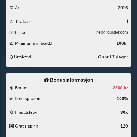
📅
År
2016
📃
Tillatelse
ℹ
📧
E-post
help@dunder.com
💶
Minimumsinnskudd
100kr
⌚
Uttakstid
Opptil 7 dager
Bonusinformasjon
💲
Bonus
2500 kr
✔️
Bonusprosent
100%
💱
Innsatskrav
30x
🎰
Gratis spinn
120