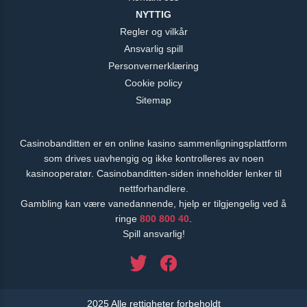
NYTTIG
Regler og vilkår
Ansvarlig spill
Personvernerklæring
Cookie policy
Sitemap
Casinobanditten er en online kasino sammenligningsplattform
som drives uavhengig og ikke kontrolleres av noen
kasinooperatør. Casinobanditten-siden inneholder lenker til
nettforhandlere.
Gambling kan være vanedannende, hjelp er tilgjengelig ved å
ringe
800 800 40
.
Spill ansvarlig!
2025 Alle rettigheter forbeholdt