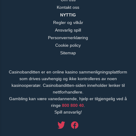
Kontakt oss
NYTTIG
Regler og vilkår
Ansvarlig spill
Personvernerklæring
Cookie policy
Sitemap
Casinobanditten er en online kasino sammenligningsplattform
som drives uavhengig og ikke kontrolleres av noen
kasinooperatør. Casinobanditten-siden inneholder lenker til
nettforhandlere.
Gambling kan være vanedannende, hjelp er tilgjengelig ved å
ringe
800 800 40
.
Spill ansvarlig!