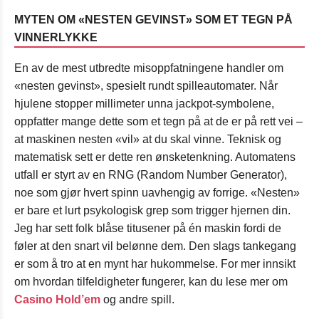
MYTEN OM «NESTEN GEVINST» SOM ET TEGN PÅ
VINNERLYKKE
En av de mest utbredte misoppfatningene handler om
«nesten gevinst», spesielt rundt spilleautomater. Når
hjulene stopper millimeter unna jackpot-symbolene,
oppfatter mange dette som et tegn på at de er på rett vei –
at maskinen nesten «vil» at du skal vinne. Teknisk og
matematisk sett er dette ren ønsketenkning. Automatens
utfall er styrt av en RNG (Random Number Generator),
noe som gjør hvert spinn uavhengig av forrige. «Nesten»
er bare et lurt psykologisk grep som trigger hjernen din.
Jeg har sett folk blåse titusener på én maskin fordi de
føler at den snart vil belønne dem. Den slags tankegang
er som å tro at en mynt har hukommelse. For mer innsikt
om hvordan tilfeldigheter fungerer, kan du lese mer om
Casino Hold’em
og andre spill.