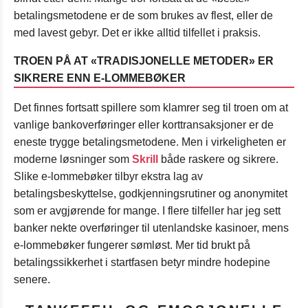
betalingsmetodene er de som brukes av flest, eller de
med lavest gebyr. Det er ikke alltid tilfellet i praksis.
TROEN PÅ AT «TRADISJONELLE METODER» ER
SIKRERE ENN E-LOMMEBØKER
Det finnes fortsatt spillere som klamrer seg til troen om at
vanlige bankoverføringer eller korttransaksjoner er de
eneste trygge betalingsmetodene. Men i virkeligheten er
moderne løsninger som
Skrill
både raskere og sikrere.
Slike e-lommebøker tilbyr ekstra lag av
betalingsbeskyttelse, godkjenningsrutiner og anonymitet
som er avgjørende for mange. I flere tilfeller har jeg sett
banker nekte overføringer til utenlandske kasinoer, mens
e-lommebøker fungerer sømløst. Mer tid brukt på
betalingssikkerhet i startfasen betyr mindre hodepine
senere.