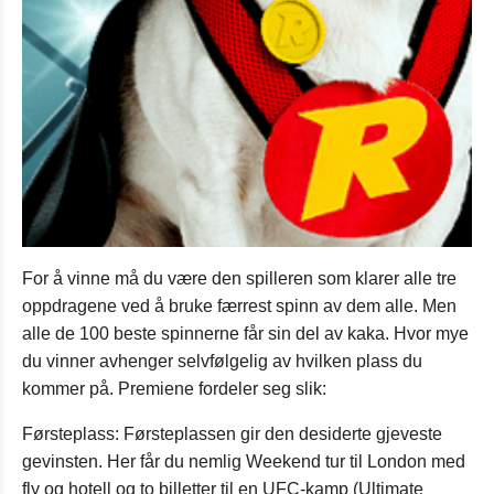
For å vinne må du være den spilleren som klarer alle tre
oppdragene ved å bruke færrest spinn av dem alle. Men
alle de 100 beste spinnerne får sin del av kaka. Hvor mye
du vinner avhenger selvfølgelig av hvilken plass du
kommer på. Premiene fordeler seg slik:
Førsteplass: Førsteplassen gir den desiderte gjeveste
gevinsten. Her får du nemlig Weekend tur til London med
fly og hotell og to billetter til en UFC-kamp (Ultimate