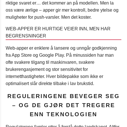
riktige svaret er… det kommer an på modellen. Men la
oss være ærlige – apper gir mer kontroll, bedre ytelse og
muligheter for push-varsler. Men det koster.
WEB-APPER ER HURTIGE VEIER INN, MEN HAR
BEGRENSNINGER
Web-apper er enklere å lansere og unngår godkjenning
fra App Store og Google Play. På minussiden har man
ofte svakere tilgang til maskinvaren, svakere
brukerengasjement og stor sensitivitet for
internetthastigheter. Hver bildepakke som ikke er
optimalisert slår direkte tilbake i lav brukstid.
REGULERINGENE BEVEGER SEG
– OG DE GJØR DET TREGERE
ENN TEKNOLOGIEN
Regulatorene famler etter å forstå dette landskapet. Altfor