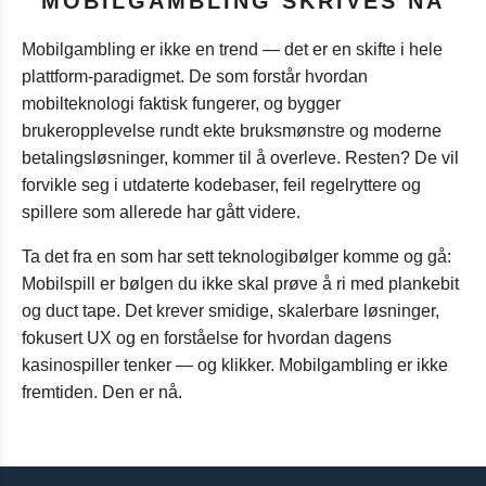
MOBILGAMBLING SKRIVES NÅ
Mobilgambling er ikke en trend — det er en skifte i hele
plattform-paradigmet. De som forstår hvordan
mobilteknologi faktisk fungerer, og bygger
brukeropplevelse rundt ekte bruksmønstre og moderne
betalingsløsninger, kommer til å overleve. Resten? De vil
forvikle seg i utdaterte kodebaser, feil regelryttere og
spillere som allerede har gått videre.
Ta det fra en som har sett teknologibølger komme og gå:
Mobilspill er bølgen du ikke skal prøve å ri med plankebit
og duct tape. Det krever smidige, skalerbare løsninger,
fokusert UX og en forståelse for hvordan dagens
kasinospiller tenker — og klikker. Mobilgambling er ikke
fremtiden. Den er nå.