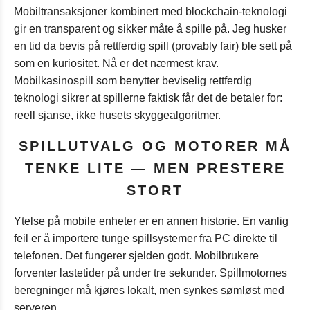
Mobiltransaksjoner kombinert med blockchain-teknologi
gir en transparent og sikker måte å spille på. Jeg husker
en tid da bevis på rettferdig spill (provably fair) ble sett på
som en kuriositet. Nå er det nærmest krav.
Mobilkasinospill som benytter beviselig rettferdig
teknologi sikrer at spillerne faktisk får det de betaler for:
reell sjanse, ikke husets skyggealgoritmer.
SPILLUTVALG OG MOTORER MÅ
TENKE LITE — MEN PRESTERE
STORT
Ytelse på mobile enheter er en annen historie. En vanlig
feil er å importere tunge spillsystemer fra PC direkte til
telefonen. Det fungerer sjelden godt. Mobilbrukere
forventer lastetider på under tre sekunder. Spillmotornes
beregninger må kjøres lokalt, men synkes sømløst med
serveren.