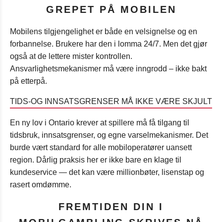
GREPET PÅ MOBILEN
Mobilens tilgjengelighet er både en velsignelse og en
forbannelse. Brukere har den i lomma 24/7. Men det gjør
også at de lettere mister kontrollen.
Ansvarlighetsmekanismer må være inngrodd – ikke bakt
på etterpå.
TIDS-OG INNSATSGRENSER MÅ IKKE VÆRE SKJULT
En ny lov i Ontario krever at spillere må få tilgang til
tidsbruk, innsatsgrenser, og egne varselmekanismer. Det
burde vært standard for alle mobiloperatører uansett
region. Dårlig praksis her er ikke bare en klage til
kundeservice — det kan være millionbøter, lisenstap og
rasert omdømme.
FREMTIDEN DIN I