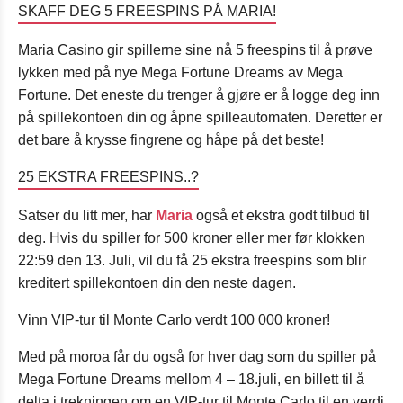
SKAFF DEG 5 FREESPINS PÅ MARIA!
Maria Casino gir spillerne sine nå 5 freespins til å prøve
lykken med på nye Mega Fortune Dreams av Mega
Fortune. Det eneste du trenger å gjøre er å logge deg inn
på spillekontoen din og åpne spilleautomaten. Deretter er
det bare å krysse fingrene og håpe på det beste!
25 EKSTRA FREESPINS..?
Satser du litt mer, har
Maria
også et ekstra godt tilbud til
deg. Hvis du spiller for 500 kroner eller mer før klokken
22:59 den 13. Juli, vil du få 25 ekstra freespins som blir
kreditert spillekontoen din den neste dagen.
Vinn VIP-tur til Monte Carlo verdt 100 000 kroner!
Med på moroa får du også for hver dag som du spiller på
Mega Fortune Dreams mellom 4 – 18.juli, en billett til å
delta i trekningen om en VIP-tur til Monte Carlo til en verdi