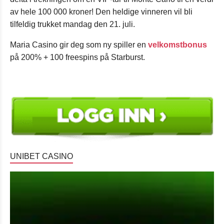
av hele 100 000 kroner! Den heldige vinneren vil bli
tilfeldig trukket mandag den 21. juli.
Maria Casino gir deg som ny spiller en
velkomstbonus
på 200% + 100 freespins på Starburst.
UNIBET CASINO