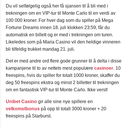
Du vil selfølgelig også her få sjansen til å bli med i
trekningen om en VIP-tur til Monte Carlo til en verdi av
100 000 kroner. For hver dag som du spiller på Mega
Fortune Dreams innen 18. juli klokken 23:59, får du
automatisk en billett og er med i trekningen om turen.
Likeledes som på Maria Casino vil den heldige vinneren
bli tilfeldig trukket mandag 21. juli.
Det er med andre ord flere gode grunner til å delta i disse
kampanjene til to av nettets mest populære
casinoer
. 10
freespins, hvis du spiller for totalt 1000 kroner, skaffer du
deg 50 freespins ekstra og minst 2 billetter til trekningen
om en fantastisk VIP-tur til Monte Carlo. Ikke verst!
Unibet Casino
gir alle sine nye spillere en
velkomstbonus
på opp til totalt 3000 kroner + 20
freespins på Starburst.