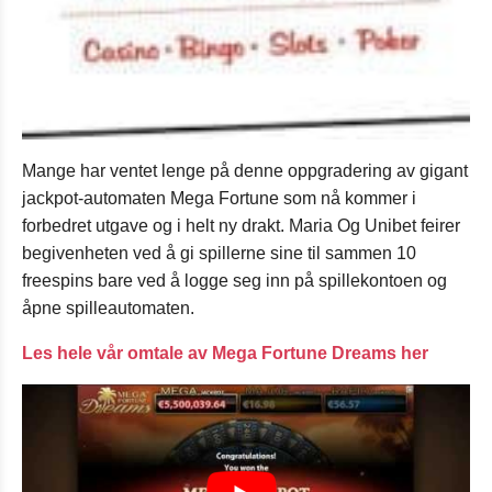
Mange har ventet lenge på denne oppgradering av gigant
jackpot-automaten Mega Fortune som nå kommer i
forbedret utgave og i helt ny drakt. Maria Og Unibet feirer
begivenheten ved å gi spillerne sine til sammen 10
freespins bare ved å logge seg inn på spillekontoen og
åpne spilleautomaten.
Les hele vår omtale av Mega Fortune Dreams her