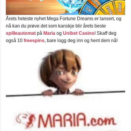
Årets heteste nyhet Mega Fortune Dreams er lansert, og
nå kan du prøve det som kanskje blir årets beste
spilleautomat
på
Maria
og
Unibet Casino
! Skaff deg
også 10
freespins
, bare logg deg inn og hent dem nå!