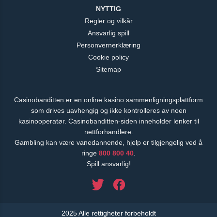
NYTTIG
Regler og vilkår
Ansvarlig spill
Personvernerklæring
Cookie policy
Sitemap
Casinobanditten er en online kasino sammenligningsplattform
som drives uavhengig og ikke kontrolleres av noen
kasinooperatør. Casinobanditten-siden inneholder lenker til
nettforhandlere.
Gambling kan være vanedannende, hjelp er tilgjengelig ved å
ringe
800 800 40
.
Spill ansvarlig!
2025 Alle rettigheter forbeholdt