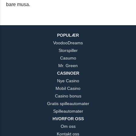
bare musa.
POPULÆR
VoodooDreams
Storspiller
Casumo
Mr. Green
CASINOER
Nye Casino
Mobil Casino
Casino bonus
Gratis spilleautomater
Spilleautomater
HVORFOR OSS
Om oss
Kontakt oss