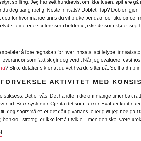
tyrt spilling. Jeg har sett hundrevis, om ikke tusen, spillere gå 
ler du deg uangripelig. Neste innsats? Doblet. Tap? Dobler igjen.
lut deg for hvor mange units du vil bruke per dag, per uke og per
t selvdisiplinerede spillere som holder ut, ikke de som «føler seg 
anbefaler å føre regnskap for hver innsats: spilletype, innsatsstør
 leverandør som faktisk gir deg verdi. Når jeg evaluerer casinos
ng
? Slike detaljer sikrer at du vet hva du sitter på. Spill aldri blin
 FORVEKSLE AKTIVITET MED KONSI
 suksess. Det er vås. Det handler ikke om mange timer bak ratte
 over tid. Bruk systemer. Gjenta det som funker. Evaluer kontinuerli
Still deg spørsmålet: er det dårlig varians, eller gjør jeg noe g
bankroll-strategi er ikke lett å utvikle – men den skal være urokk
I