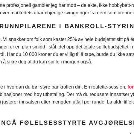
ste profesjonell gambler jeg har møtt – de ekte, ikke hobbybett-rull
rlever markedets ubarmhjertige svingninger fra dem som brenner h
RUNNPILARENE I BANKROLL-STYRI
fte. Vi snakker om folk som kaster 25% av hele budsjettet sitt på é
r, er en plan smidd i stål: del opp det totale spillebudsjettet i mi
i. Har du 10 000 kroner du er villig til å tape, burde du ikke s
m å sikre deg at du kan spille i morgen også.
lle i hvordan du bør styre bankrollen din. En roulette-session,
fo
inasjoner med høy utbetaling. Der må du redusere innsatser ytt
u justerer innsatsen etter mengden utfall per runde. La aldri tilfe
NNGÅ FØLELSESSTYRTE AVGJØRELS