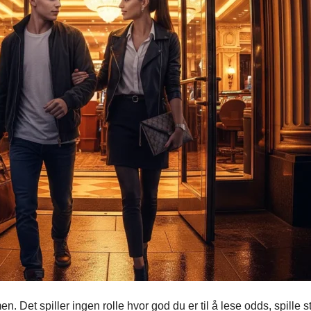
 Det spiller ingen rolle hvor god du er til å lese odds, spille str