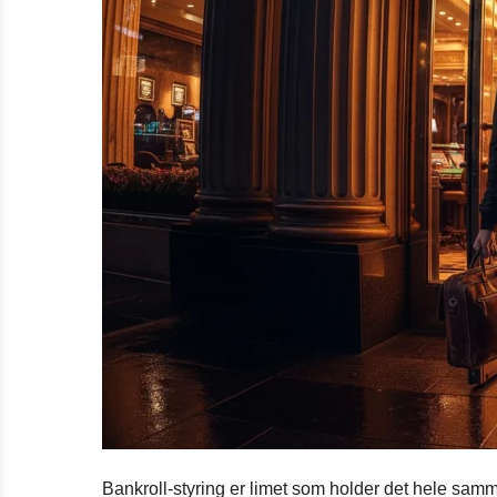
Bankroll-styring er limet som holder det hele sammen.