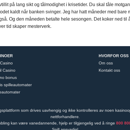
tillit på lang sikt og tålmodighet i krisetider. Du skal tåle motg
hodet kaldt når banken svinger. Jeg har hatt måneder med bare m
å. Og den måneden betalte hele sesongen. Det koker ned til å v
ver tid skaper mesterverk.
INOER
HVORFOR OSS
 Casino
Om oss
l Casino
Kontakt oss
ino bonus
is spilleautomater
leautomater
splattform som drives uavhengig og ikke kontrolleres av noen kasinoope
nettforhandlere.
ling kan være vanedannende, hjelp er tilgjengelig ved å ringe
800 80
Spill ansvarlig!